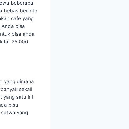
nyewa beberapa
a bebas berfoto
akan cafe yang
. Anda bisa
untuk bisa anda
kitar 25.000
ini yang dimana
 banyak sekali
 yang satu ini
nda bisa
i satwa yang