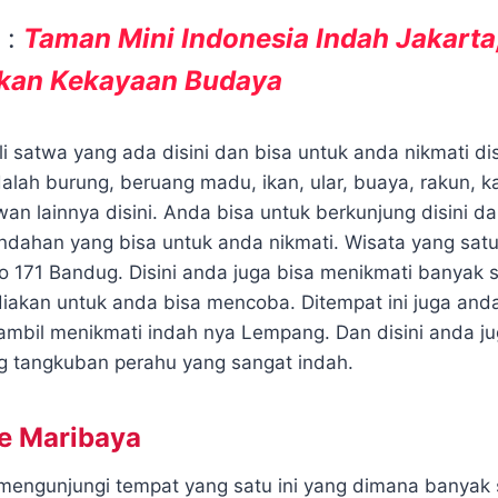
 :
Taman Mini Indonesia Indah Jakarta
kan Kekayaan Budaya
i satwa yang ada disini dan bisa untuk anda nikmati di
dalah burung, beruang madu, ikan, ular, buaya, rakun, 
an lainnya disini. Anda bisa untuk berkunjung disini d
ndahan yang bisa untuk anda nikmati. Wisata yang satu i
no 171 Bandug. Disini anda juga bisa menikmati banyak 
iakan untuk anda bisa mencoba. Ditempat ini juga an
ambil menikmati indah nya Lempang. Dan disini anda ju
g tangkuban perahu yang sangat indah.
e Maribaya
mengunjungi tempat yang satu ini yang dimana banyak s