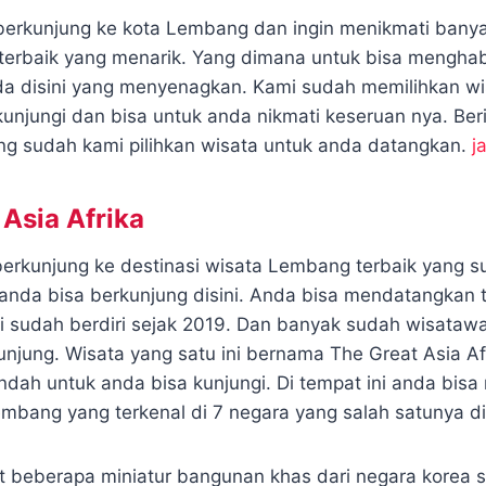
berkunjung ke kota Lembang dan ingin menikmati banya
terbaik yang menarik. Yang dimana untuk bisa mengha
da disini yang menyenagkan. Kami sudah memilihkan wi
kunjungi dan bisa untuk anda nikmati keseruan nya. Ber
yang sudah kami pilihkan wisata untuk anda datangkan.
j
 Asia Afrika
 berkunjung ke destinasi wisata Lembang terbaik yang 
k anda bisa berkunjung disini. Anda bisa mendatangkan 
i sudah berdiri sejak 2019. Dan banyak sudah wisataw
unjung. Wisata yang satu ini bernama The Great Asia Af
ndah untuk anda bisa kunjungi. Di tempat ini anda bisa
embang yang terkenal di 7 negara yang salah satunya di
t beberapa miniatur bangunan khas dari negara korea s