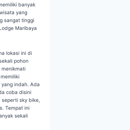
memiliki banyak
 wisata yang
g sangat tinggi
 Lodge Maribaya
 lokasi ini di
 sekali pohon
a menikmati
 memiliki
o yang indah. Ada
da coba disini
seperti sky bike,
s. Tempat ini
anyak sekali