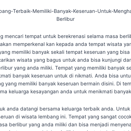
r
a
m
 mencari tempat untuk berekrenasi selama masa berli
ami akan memperkenal kan kepada anda tempat wisata ya
 yang memiliki banyak sekali tempat keseruan yang bis
rikan wisata yang bagus untuk anda bisa kunjungi da
rlibur yang anda miliki. Tempat yang memiliki banyak s
mati banyak keseruan untuk di nikmati. Anda bisa untu
g yang memiliki banyak keseruan bermain disini. Di tem
ama keluarga kesayangan anda untuk menikmati banyak
uk anda datangi bersama keluarga terbaik anda. Untuk
seruan di wisata lembang ini. Tempat yang sangat coco
a berlibur yang anda miliki dan bisa menjadi menyen