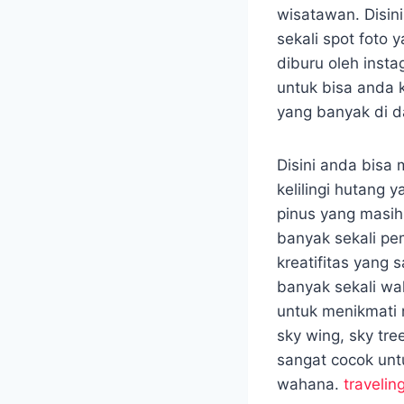
wisatawan. Disin
sekali spot foto
diburu oleh inst
untuk bisa anda 
yang banyak di d
Disini anda bisa 
kelilingi hutang 
pinus yang masih
banyak sekali pe
kreatifitas yang
banyak sekali wa
untuk menikmati 
sky wing, sky tre
sangat cocok unt
wahana.
travelin