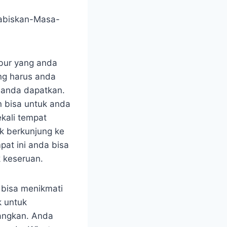
bur yang anda
ng harus anda
a anda dapatkan.
n bisa untuk anda
ekali tempat
k berkunjung ke
pat ini anda bisa
 keseruan.
 bisa menikmati
k untuk
angkan. Anda