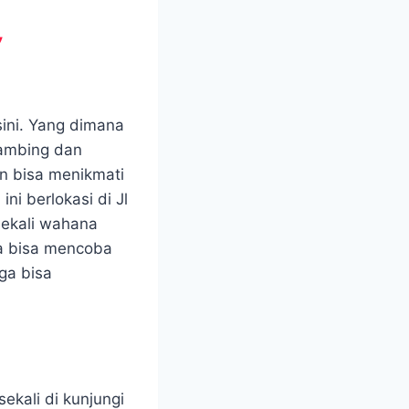
,
sini. Yang dimana
kambing dan
an bisa menikmati
ni berlokasi di Jl
sekali wahana
da bisa mencoba
ga bisa
ekali di kunjungi