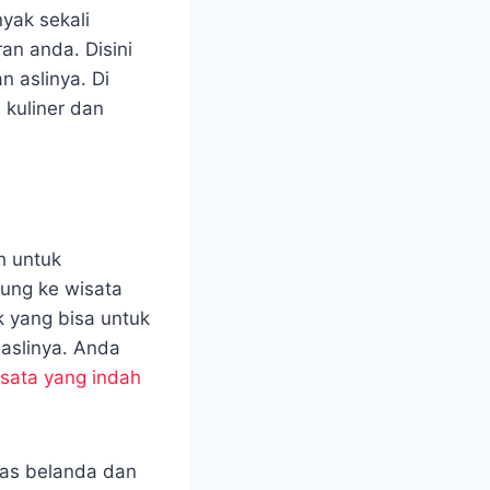
nyak sekali
an anda. Disini
n aslinya. Di
 kuliner dan
h untuk
ung ke wisata
 yang bisa untuk
aslinya. Anda
sata yang indah
has belanda dan