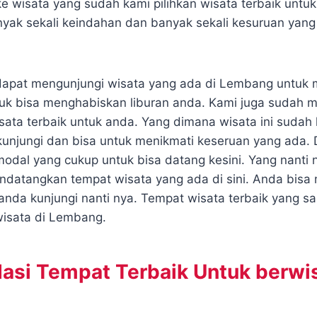
ke wisata yang sudah kami pilihkan wisata terbaik untu
nyak sekali keindahan dan banyak sekali kesuruan yang
 dapat mengunjungi wisata yang ada di Lembang untuk
tuk bisa menghabiskan liburan anda. Kami juga sudah
isata terbaik untuk anda. Yang dimana wisata ini sudah
kunjungi dan bisa untuk menikmati keseruan yang ada. 
dal yang cukup untuk bisa datang kesini. Yang nanti 
ndatangkan tempat wisata yang ada di sini. Anda bisa 
nda kunjungi nanti nya. Tempat wisata terbaik yang s
wisata di Lembang.
si Tempat Terbaik Untuk berwis