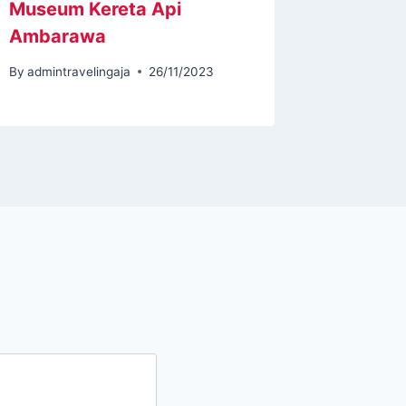
Museum Kereta Api
Keinda
Ambarawa
By
admintr
By
admintravelingaja
26/11/2023