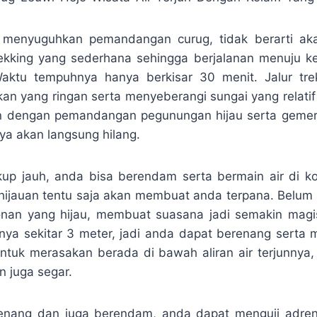
 menyuguhkan pemandangan curug, tidak berarti ak
kking yang sederhana sehingga berjalanan menuju ke 
ktu tempuhnya hanya berkisar 30 menit. Jalur tre
akan yang ringan serta menyeberangi sungai yang relati
 dengan pemandangan pegunungan hijau serta gemeric
ya akan langsung hilang.
kup jauh, anda bisa berendam serta bermain air di k
hijauan tentu saja akan membuat anda terpana. Belum l
nan yang hijau, membuat suasana jadi semakin magis
nya sekitar 3 meter, jadi anda dapat berenang sert
ntuk merasakan berada di bawah aliran air terjunnya
n juga segar.
enang dan juga berendam, anda dapat menguji adren