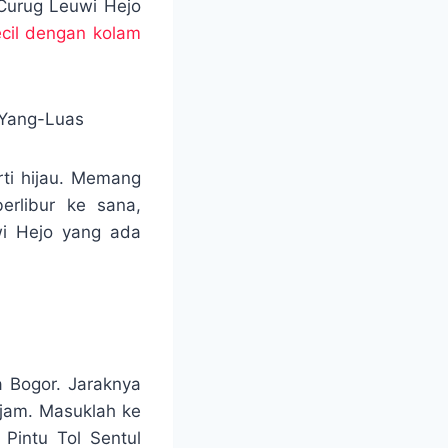
Curug Leuwi Hejo
ecil dengan kolam
rti hijau. Memang
erlibur ke sana,
wi Hejo yang ada
a Bogor. Jaraknya
 jam. Masuklah ke
 Pintu Tol Sentul