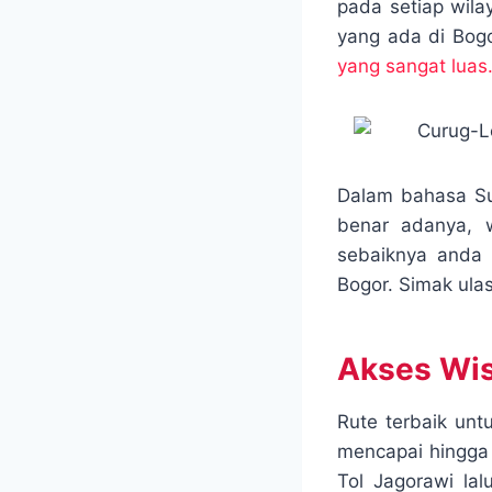
pada setiap wil
o
e
A
yang ada di Bog
o
r
p
yang sangat luas
k
p
Dalam bahasa Sun
benar adanya, w
sebaiknya anda 
Bogor. Simak ula
Akses Wis
Rute terbaik unt
mencapai hingga 
Tol Jagorawi lal