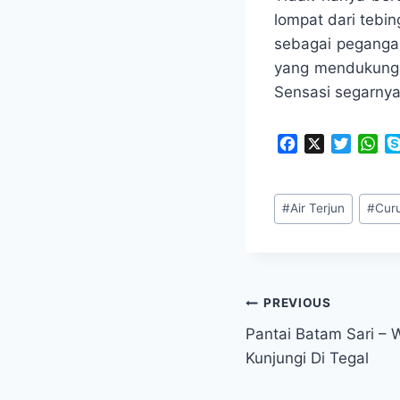
lompat dari tebi
sebagai peganga
yang mendukung. 
Sensasi segarnya
F
X
T
W
a
w
h
c
i
a
Post
e
t
t
#
Air Terjun
#
Cur
Tags:
b
t
s
o
e
A
o
r
p
k
p
Navigasi
PREVIOUS
Pantai Batam Sari – 
pos
Kunjungi Di Tegal