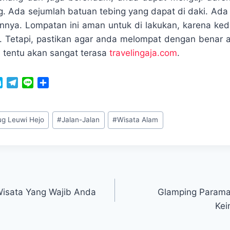
ng. Ada sejumlah batuan tebing yang dapat di daki. Ada 
nnya. Lompatan ini aman untuk di lakukan, karena ke
Tetapi, pastikan agar anda melompat dengan benar a
 tentu akan sangat terasa
travelingaja.com
.
S
T
L
S
k
e
i
h
y
l
n
a
p
e
e
r
ug Leuwi Hejo
#
Jalan-Jalan
#
Wisata Alam
e
g
e
r
a
m
Wisata Yang Wajib Anda
Glamping Parama
Kei