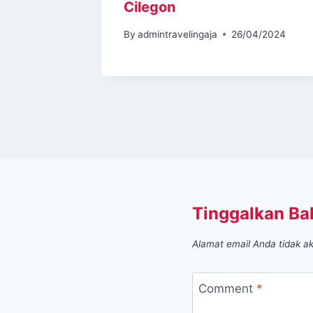
Cilegon
1/2024
By
admintravelingaja
26/04/2024
Tinggalkan Ba
Alamat email Anda tidak ak
Comment
*