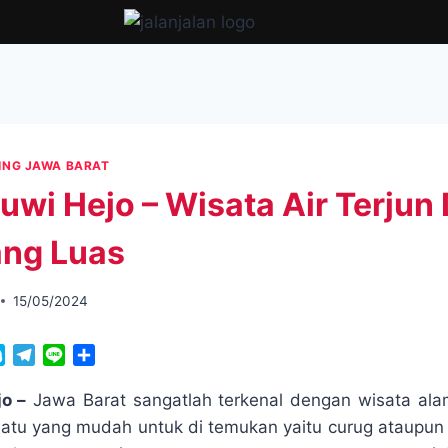
ING JAWA BARAT
uwi Hejo – Wisata Air Terjun
ang Luas
15/05/2024
S
T
L
S
k
e
i
h
y
l
n
a
o –
Jawa Barat sangatlah terkenal dengan wisata ala
p
e
e
r
atu yang mudah untuk di temukan yaitu curug ataupun a
e
g
e