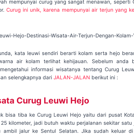
ayah mempunyai curug yang sangat menawan, seperti 
r
or.
Curug ini unik, karena mempunyai air terjun yang k
a
.
m
da, kata leuwi sendiri berarti kolam serta hejo bera
arna air kolam terlihat kehijauan. Sebelum anda b
mengetahui informasi wisatanya tentang Curug Leu
san selengkapnya dari
JALAN-JALAN
berikut ini :
ata Curug Leuwi Hejo
uk bisa tiba ke Curug Leuwi Hejo yaitu dari pusat Kot
25 kilometer, jadi butuh waktu perjalanan sekitar satu
u ambil jalur ke Sentul Selatan. Jika sudah keluar di