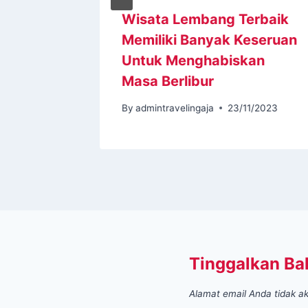
isata
Wisata Lembang Terbaik
an
Memiliki Banyak Keseruan
 Unik
Untuk Menghabiskan
Masa Berlibur
1/2023
By
admintravelingaja
23/11/2023
Tinggalkan Ba
Alamat email Anda tidak ak