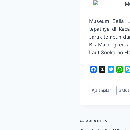
Museum Balla L
tepatnya di Kec
Jarak tempuh dar
Bis Mallengkeri
Laut Soekarno Ha
F
X
T
W
a
w
h
c
i
a
Post
e
t
t
#
jalanjalan
#
Mus
Tags:
b
t
s
o
e
A
o
r
p
k
p
Navigasi
PREVIOUS