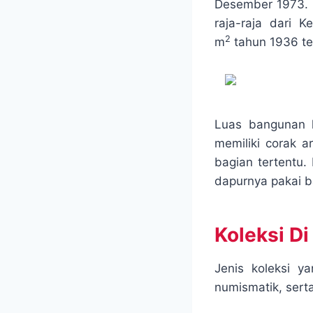
Desember 1973. B
o
e
A
raja-raja dari
o
r
p
2
m
tahun 1936 te
k
p
Luas bangunan 
memiliki corak a
bagian tertentu
dapurnya pakai b
Koleksi D
Jenis koleksi 
numismatik, serta 