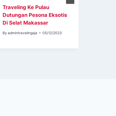
Traveling Ke Pulau
Wisata
Dutungan Pesona Eksotis
Toraja 
Di Selat Makassar
Menawa
By
admintravelingaja
05/12/2023
By
admintr