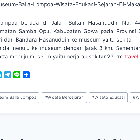
ompoa berada di Jalan Sultan Hasanuddin No. 4
amatan Samba Opu. Kabupaten Gowa pada Provinsi S
i dari Bandara Hasanuddin ke museum yaitu sekitar 1 
 anda menuju ke museum dengan jarak 3 km. Sementar
tta menuju museum yaitu berjarak sekitar 23 km
travel
S
T
L
S
k
e
i
h
y
l
n
a
p
e
e
r
eum Balla Lompoa
#
Wisata Bersejarah
#
Wisata Edukasi
#
W
e
g
e
r
a
m