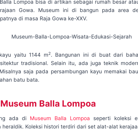
alla Lompoa bisa di artikan sebagai rumah besar ata
r
 Kerajaan Gowa. Museum ini di bangun pada area d
a
patnya di masa Raja Gowa ke-XXV.
m
2
kayu yaitu 1144 m
. Bangunan ini di buat dari baha
rsitektur tradisional. Selain itu, ada juga teknik mod
. Misalnya saja pada persambungan kayu memakai bau
ahan batu bata.
i Museum Balla Lompoa
yang ada di
Museum Balla Lompoa
seperti koleksi et
heraldik. Koleksi histori terdiri dari set alat-alat kerajaa