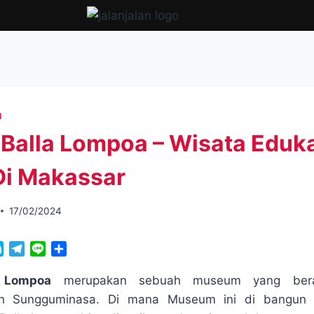
I
alla Lompoa – Wisata Eduk
Di Makassar
17/02/2024
S
T
L
S
k
e
i
h
y
l
n
a
 Lompoa
merupakan sebuah museum yang bera
p
e
e
r
an Sungguminasa. Di mana Museum ini di bangun 
e
g
e