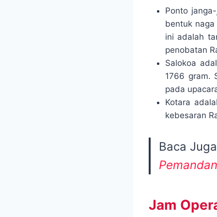
Ponto janga
bentuk naga
ini adalah t
penobatan R
Salokoa ada
1766 gram. 
pada upacara
Kotara adal
kebesaran Ra
Baca Juga
Pemandang
Jam Oper