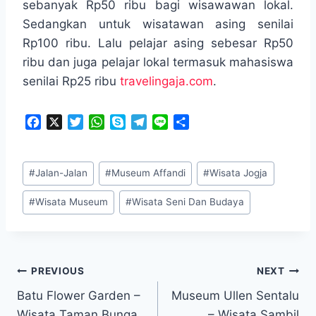
sebanyak Rp50 ribu bagi wisawawan lokal.
Sedangkan untuk wisatawan asing senilai
Rp100 ribu. Lalu pelajar asing sebesar Rp50
ribu dan juga pelajar lokal termasuk mahasiswa
senilai Rp25 ribu
travelingaja.com
.
F
X
T
W
S
T
L
S
a
w
h
k
e
i
h
c
i
a
y
l
n
a
Post
e
t
t
p
e
e
r
#
Jalan-Jalan
#
Museum Affandi
#
Wisata Jogja
Tags:
b
t
s
e
g
e
o
e
A
r
#
Wisata Museum
#
Wisata Seni Dan Budaya
o
r
p
a
k
p
m
Navigasi
PREVIOUS
NEXT
Batu Flower Garden –
Museum Ullen Sentalu
pos
Wisata Taman Bunga
– Wisata Sambil