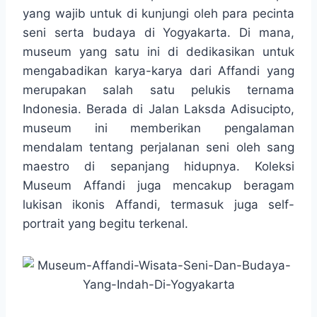
e
t
t
p
e
e
r
yang wajib untuk di kunjungi oleh para pecinta
b
t
s
e
g
e
seni serta budaya di Yogyakarta. Di mana,
o
e
A
r
museum yang satu ini di dedikasikan untuk
o
r
p
a
mengabadikan karya-karya dari Affandi yang
k
p
m
merupakan salah satu pelukis ternama
Indonesia. Berada di Jalan Laksda Adisucipto,
museum ini memberikan pengalaman
mendalam tentang perjalanan seni oleh sang
maestro di sepanjang hidupnya. Koleksi
Museum Affandi juga mencakup beragam
lukisan ikonis Affandi, termasuk juga self-
portrait yang begitu terkenal.