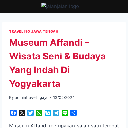
Skip
to
content
TRAVELING JAWA TENGAH
Museum Affandi –
Wisata Seni & Budaya
Yang Indah Di
Yogyakarta
By
admintravelingaja
13/02/2024
F
X
T
W
S
T
L
S
a
w
h
k
e
i
h
c
i
a
y
l
n
a
Museum Affandi merupakan salah satu tempat