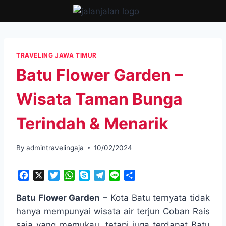
Skip
to
content
TRAVELING JAWA TIMUR
Batu Flower Garden –
Wisata Taman Bunga
Terindah & Menarik
By
admintravelingaja
10/02/2024
F
X
T
W
S
T
L
S
a
w
h
k
e
i
h
c
i
a
y
l
n
a
Batu Flower Garden
– Kota Batu ternyata tidak
e
t
t
p
e
e
r
hanya mempunyai wisata air terjun Coban Rais
b
t
s
e
g
e
saja yang memukau, tetapi juga terdapat Batu