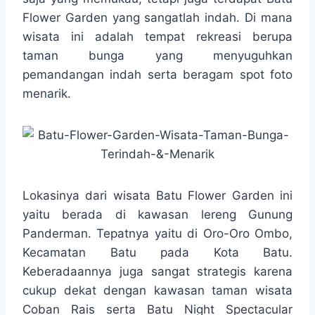
o
e
A
r
Flower Garden yang sangatlah indah. Di mana
o
r
p
a
wisata ini adalah tempat rekreasi berupa
k
p
m
taman bunga yang menyuguhkan
pemandangan indah serta beragam spot foto
menarik.
Lokasinya dari wisata Batu Flower Garden ini
yaitu berada di kawasan lereng Gunung
Panderman. Tepatnya yaitu di Oro-Oro Ombo,
Kecamatan Batu pada Kota Batu.
Keberadaannya juga sangat strategis karena
cukup dekat dengan kawasan taman wisata
Coban Rais serta Batu Night Spectacular