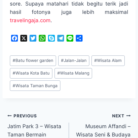
sore. Supaya matahari tidak begitu terik jadi
hasil fotonya juga lebih maksimal
travelingaja.com
.
F
X
T
W
S
T
L
S
a
w
h
k
e
i
h
c
i
a
y
l
n
a
Post
e
t
t
p
e
e
r
#
Batu flower garden
#
Jalan-Jalan
#
Wisata Alam
Tags:
b
t
s
e
g
e
o
e
A
r
#
Wisata Kota Batu
#
Wisata Malang
o
r
p
a
k
p
m
#
Wisata Taman Bunga
Navigasi
PREVIOUS
NEXT
Jatim Park 3 – Wisata
Museum Affandi –
pos
Taman Bermain
Wisata Seni & Budaya