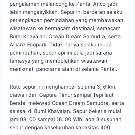
pengalaman melancong ke Pantai Ancol jadi
lebih mengasyikkan. Sepur ini berperan selaku
perlengkapan pemindahan yang membawakan
wisatawan ke bermacam destinasi, semacam
Bumi Khayalan, Ocean Dream Samudra, serta
Allianz Ecopark. Tidak hanya selaku moda
pemindahan, sepur api ini pula jadi sarana
tamasya yang membolehkan wisatawan
menikmati panorama alam di selama Pantai.
Rute sepur ini menghampar selama 3, 6 km,
diawali dari Gapura Timur sampai Tepi laut
Bende, melewati Ocean Dream Samudra, serta
selesai di Bumi Khayalan. Sepur bekerja mulai
jam 08. 00 sampai 18. 00 Wib, ada 3 susunan
sepur dengan keseluruhan kapasitas 400