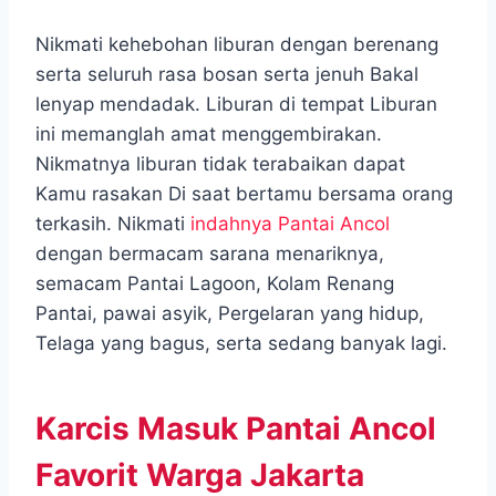
Nikmati kehebohan liburan dengan berenang
serta seluruh rasa bosan serta jenuh Bakal
lenyap mendadak. Liburan di tempat Liburan
ini memanglah amat menggembirakan.
Nikmatnya liburan tidak terabaikan dapat
Kamu rasakan Di saat bertamu bersama orang
terkasih. Nikmati
indahnya Pantai Ancol
dengan bermacam sarana menariknya,
semacam Pantai Lagoon, Kolam Renang
Pantai, pawai asyik, Pergelaran yang hidup,
Telaga yang bagus, serta sedang banyak lagi.
Karcis Masuk Pantai Ancol
Favorit Warga Jakarta