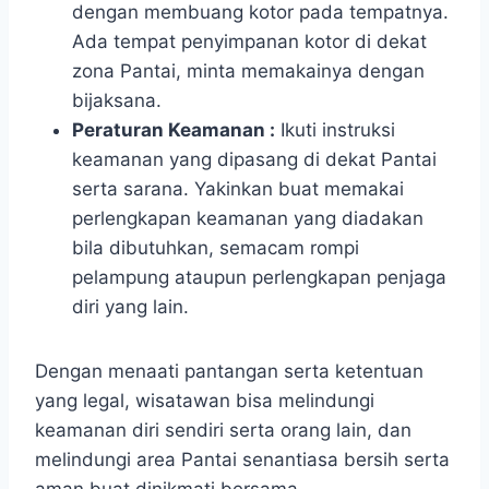
dengan membuang kotor pada tempatnya.
Ada tempat penyimpanan kotor di dekat
zona Pantai, minta memakainya dengan
bijaksana.
Peraturan Keamanan :
Ikuti instruksi
keamanan yang dipasang di dekat Pantai
serta sarana. Yakinkan buat memakai
perlengkapan keamanan yang diadakan
bila dibutuhkan, semacam rompi
pelampung ataupun perlengkapan penjaga
diri yang lain.
Dengan menaati pantangan serta ketentuan
yang legal, wisatawan bisa melindungi
keamanan diri sendiri serta orang lain, dan
melindungi area Pantai senantiasa bersih serta