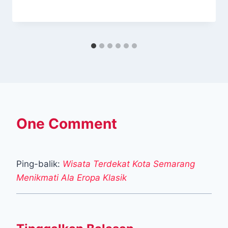
One Comment
Ping-balik:
Wisata Terdekat Kota Semarang
Menikmati Ala Eropa Klasik