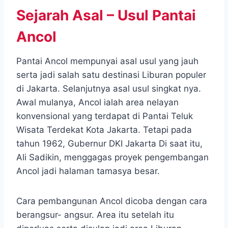
Sejarah Asal – Usul Pantai
Ancol
Pantai Ancol mempunyai asal usul yang jauh
serta jadi salah satu destinasi Liburan populer
di Jakarta. Selanjutnya asal usul singkat nya.
Awal mulanya, Ancol ialah area nelayan
konvensional yang terdapat di Pantai Teluk
Wisata Terdekat Kota Jakarta. Tetapi pada
tahun 1962, Gubernur DKI Jakarta Di saat itu,
Ali Sadikin, menggagas proyek pengembangan
Ancol jadi halaman tamasya besar.
Cara pembangunan Ancol dicoba dengan cara
berangsur- angsur. Area itu setelah itu