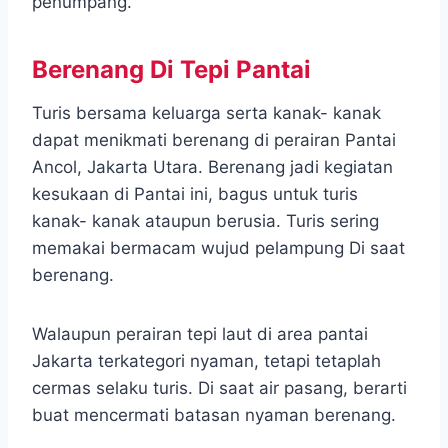
penumpang.
Berenang Di Tepi Pantai
Turis bersama keluarga serta kanak- kanak
dapat menikmati berenang di perairan Pantai
Ancol, Jakarta Utara. Berenang jadi kegiatan
kesukaan di Pantai ini, bagus untuk turis
kanak- kanak ataupun berusia. Turis sering
memakai bermacam wujud pelampung Di saat
berenang.
Walaupun perairan tepi laut di area pantai
Jakarta terkategori nyaman, tetapi tetaplah
cermas selaku turis. Di saat air pasang, berarti
buat mencermati batasan nyaman berenang.