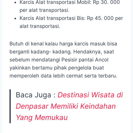
Karcis Alat transportasi Mobil: Rp 30. 000
per alat transportasi.
Karcis Alat transportasi Bis: Rp 45. 000 per
alat transportasi.
Butuh di kenal kalau harga karcis masuk bisa
berganti kadang- kadang. Hendaknya, saat
sebelum mendatangi Pesisir pantai Ancol
yakinkan bertamu pihak pengelola buat
memperoleh data lebih cermat serta terbaru.
Baca Juga :
Destinasi Wisata di
Denpasar Memiliki Keindahan
Yang Memukau