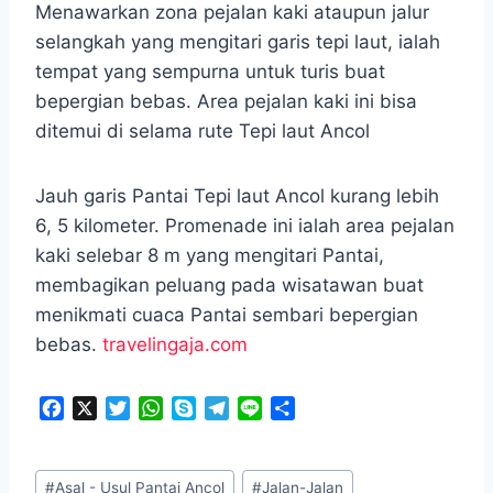
Menawarkan zona pejalan kaki ataupun jalur
selangkah yang mengitari garis tepi laut, ialah
tempat yang sempurna untuk turis buat
bepergian bebas. Area pejalan kaki ini bisa
ditemui di selama rute Tepi laut Ancol
Jauh garis Pantai Tepi laut Ancol kurang lebih
6, 5 kilometer. Promenade ini ialah area pejalan
kaki selebar 8 m yang mengitari Pantai,
membagikan peluang pada wisatawan buat
menikmati cuaca Pantai sembari bepergian
bebas.
travelingaja.com
F
X
T
W
S
T
L
S
a
w
h
k
e
i
h
c
i
a
y
l
n
a
Post
e
t
t
p
e
e
r
#
Asal - Usul Pantai Ancol
#
Jalan-Jalan