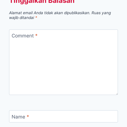
Tinggalkan Balasan
Alamat email Anda tidak akan dipublikasikan.
Ruas yang
wajib ditandai
*
Comment
*
Name
*