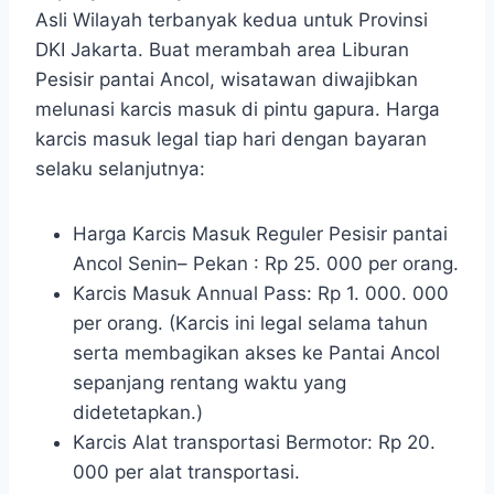
Asli Wilayah terbanyak kedua untuk Provinsi
DKI Jakarta. Buat merambah area Liburan
Pesisir pantai Ancol, wisatawan diwajibkan
melunasi karcis masuk di pintu gapura. Harga
karcis masuk legal tiap hari dengan bayaran
selaku selanjutnya:
Harga Karcis Masuk Reguler Pesisir pantai
Ancol Senin– Pekan : Rp 25. 000 per orang.
Karcis Masuk Annual Pass: Rp 1. 000. 000
per orang. (Karcis ini legal selama tahun
serta membagikan akses ke Pantai Ancol
sepanjang rentang waktu yang
didetetapkan.)
Karcis Alat transportasi Bermotor: Rp 20.
000 per alat transportasi.