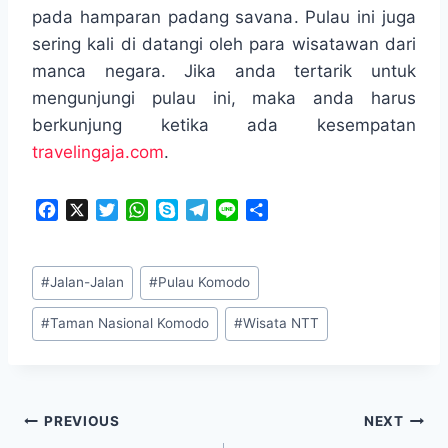
pada hamparan padang savana. Pulau ini juga
sering kali di datangi oleh para wisatawan dari
manca negara. Jika anda tertarik untuk
mengunjungi pulau ini, maka anda harus
berkunjung ketika ada kesempatan
travelingaja.com
.
F
X
T
W
S
T
L
S
a
w
h
k
e
i
h
c
i
a
y
l
n
a
Post
e
t
t
p
e
e
r
#
Jalan-Jalan
#
Pulau Komodo
Tags:
b
t
s
e
g
e
o
e
A
r
#
Taman Nasional Komodo
#
Wisata NTT
o
r
p
a
k
p
m
Navigasi
PREVIOUS
NEXT