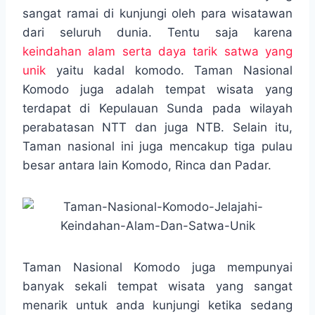
e
t
t
p
e
e
r
sangat ramai di kunjungi oleh para wisatawan
b
t
s
e
g
e
dari seluruh dunia. Tentu saja karena
o
e
A
r
keindahan alam serta daya tarik satwa yang
o
r
p
a
unik
yaitu kadal komodo. Taman Nasional
k
p
m
Komodo juga adalah tempat wisata yang
terdapat di Kepulauan Sunda pada wilayah
perabatasan NTT dan juga NTB. Selain itu,
Taman nasional ini juga mencakup tiga pulau
besar antara lain Komodo, Rinca dan Padar.
Taman Nasional Komodo juga mempunyai
banyak sekali tempat wisata yang sangat
menarik untuk anda kunjungi ketika sedang