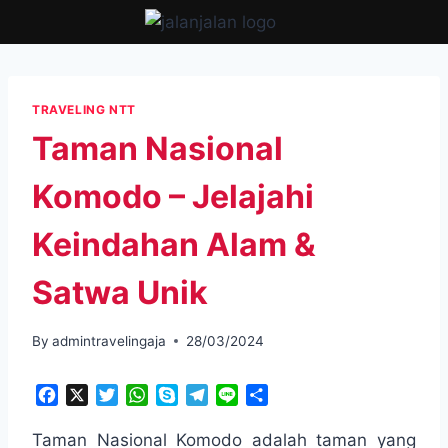
Skip
to
content
TRAVELING NTT
Taman Nasional
Komodo – Jelajahi
Keindahan Alam &
Satwa Unik
By
admintravelingaja
28/03/2024
F
X
T
W
S
T
L
S
a
w
h
k
e
i
h
c
i
a
y
l
n
a
Taman Nasional Komodo adalah taman yang