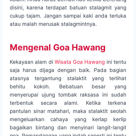
disini, karena terdapat batuan stalagmit yang
cukup tajam. Jangan sampai kaki anda terluka
atau malah merusak stalagmintnya.
Mengenal Goa Hawang
Kekayaan alam di
Wisata Goa Hawang
ini tentu
saja harus dijaga dengan baik. Pada bagian
atasnya tergantung stalaktit yang terlihat
behitu kokoh. Bebatuan besar yang
menyerupai ujung tombak raksasa ini sudah
terbentuk secara alami. Ketika terkena
pantulan sinar matahari, maka stalaktit seolah
mengeluarkan cahaya yang kerlap kerlip
bagaikan bintang dan menyinari langit-langit
goa. Pemandangan yang indah seperti ini tentu