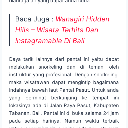
olahraga air yang dapat anda coba.
Baca Juga :
Wanagiri Hidden
Hills – Wisata Terhits Dan
Instagramable Di Bali
Daya tarik lainnya dari pantai ini yaitu dapat
melakukan snorkeling dan di temani oleh
instruktur yang profesional. Dengan snorkeling,
maka wisatawan dapat mengintip bagaimana
indahnya bawah laut Pantai Pasut. Untuk anda
yang berminat berkunjung ke tempat ini
lokasinya ada di Jalan Raya Pasut, Kabupaten
Tabanan, Bali. Pantai ini di buka selama 24 jam
pada setiap harinya. Namun waktu terbaik