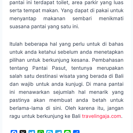
pantai ini terdapat toilet, area parkir yang luas
serta tempat makan. Yang dapat di pakai untuk
menyantap makanan sembari menikmati
suasana pantai yang satu ini.
Itulah beberapa hal yang perlu untuk di bahas
untuk anda ketahui sebelum anda menetapkan
pilihan untuk berkunjung kesana. Pembahasan
tentang Pantai Pasut, tentunya merupakan
salah satu destinasi wisata yang berada di Bali
dan wajib untuk anda kunjugi. Di mana pantai
ini menawarkan sejumlah hal menarik yang
pastinya akan membuat anda betah untuk
berlama-lama di sini. Oleh karena itu, jangan
ragu untuk berkunjung ke Bali
travelingaja.com
.