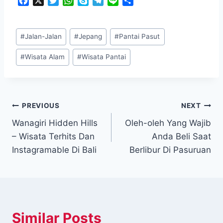
F
X
T
W
S
T
L
S
a
w
h
k
e
i
h
c
i
a
y
l
n
a
Post
e
t
t
p
e
e
r
#
Jalan-Jalan
#
Jepang
#
Pantai Pasut
Tags:
b
t
s
e
g
e
o
e
A
r
#
Wisata Alam
#
Wisata Pantai
o
r
p
a
k
p
m
Navigasi
PREVIOUS
NEXT
Wanagiri Hidden Hills
Oleh-oleh Yang Wajib
pos
– Wisata Terhits Dan
Anda Beli Saat
Instagramable Di Bali
Berlibur Di Pasuruan
Similar Posts