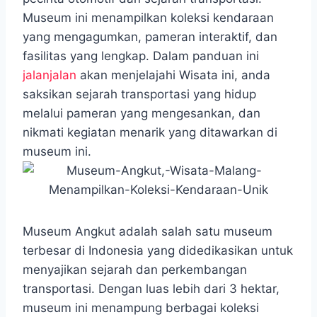
o
e
A
r
Museum ini menampilkan koleksi kendaraan
o
r
p
a
yang mengagumkan, pameran interaktif, dan
k
p
m
fasilitas yang lengkap. Dalam panduan ini
jalanjalan
akan menjelajahi Wisata ini, anda
saksikan sejarah transportasi yang hidup
melalui pameran yang mengesankan, dan
nikmati kegiatan menarik yang ditawarkan di
museum ini.
Museum Angkut adalah salah satu museum
terbesar di Indonesia yang didedikasikan untuk
menyajikan sejarah dan perkembangan
transportasi. Dengan luas lebih dari 3 hektar,
museum ini menampung berbagai koleksi