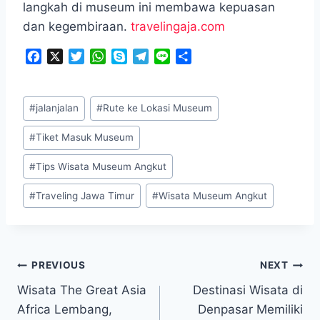
langkah di museum ini membawa kepuasan
dan kegembiraan.
travelingaja.com
F
X
T
W
S
T
L
S
a
w
h
k
e
i
h
c
i
a
y
l
n
a
Post
e
t
t
p
e
e
r
#
jalanjalan
#
Rute ke Lokasi Museum
Tags:
b
t
s
e
g
e
o
e
A
r
#
Tiket Masuk Museum
o
r
p
a
k
p
m
#
Tips Wisata Museum Angkut
#
Traveling Jawa Timur
#
Wisata Museum Angkut
Navigasi
PREVIOUS
NEXT
Wisata The Great Asia
Destinasi Wisata di
pos
Africa Lembang,
Denpasar Memiliki