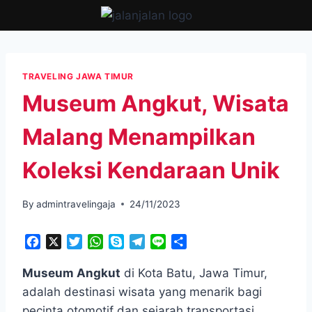
Skip
to
content
TRAVELING JAWA TIMUR
Museum Angkut, Wisata
Malang Menampilkan
Koleksi Kendaraan Unik
By
admintravelingaja
24/11/2023
F
X
T
W
S
T
L
S
a
w
h
k
e
i
h
c
i
a
y
l
n
a
Museum Angkut
di Kota Batu, Jawa Timur,
e
t
t
p
e
e
r
adalah destinasi wisata yang menarik bagi
b
t
s
e
g
e
pecinta otomotif dan sejarah transportasi.