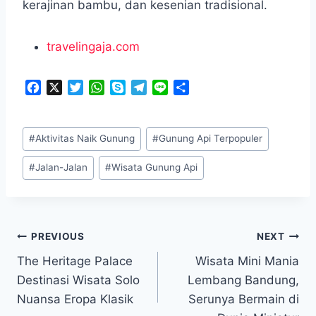
kerajinan bambu, dan kesenian tradisional.
travelingaja.com
F
X
T
W
S
T
L
S
a
w
h
k
e
i
h
c
i
a
y
l
n
a
Post
e
t
t
p
e
e
r
#
Aktivitas Naik Gunung
#
Gunung Api Terpopuler
Tags:
b
t
s
e
g
e
o
e
A
r
#
Jalan-Jalan
#
Wisata Gunung Api
o
r
p
a
k
p
m
Navigasi
PREVIOUS
NEXT
The Heritage Palace
Wisata Mini Mania
pos
Destinasi Wisata Solo
Lembang Bandung,
Nuansa Eropa Klasik
Serunya Bermain di