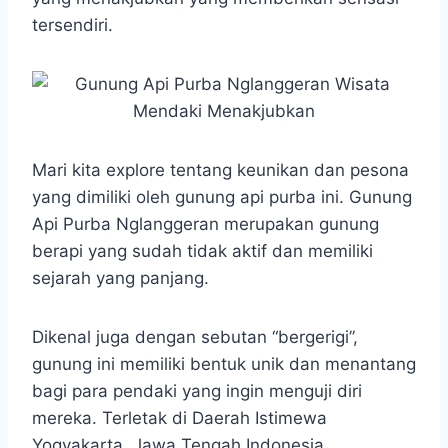
o
e
A
r
tersendiri.
o
r
p
a
k
p
m
Mari kita explore tentang keunikan dan pesona
yang dimiliki oleh gunung api purba ini. Gunung
Api Purba Nglanggeran merupakan gunung
berapi yang sudah tidak aktif dan memiliki
sejarah yang panjang.
Dikenal juga dengan sebutan “bergerigi”,
gunung ini memiliki bentuk unik dan menantang
bagi para pendaki yang ingin menguji diri
mereka. Terletak di Daerah Istimewa
Yogyakarta, Jawa Tengah Indonesia.