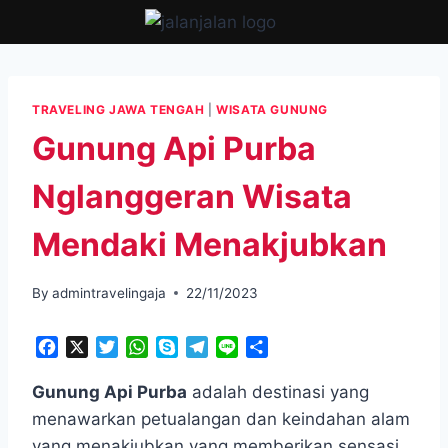
Skip
to
content
TRAVELING JAWA TENGAH
|
WISATA GUNUNG
Gunung Api Purba
Nglanggeran Wisata
Mendaki Menakjubkan
By
admintravelingaja
22/11/2023
F
X
T
W
S
T
L
S
a
w
h
k
e
i
h
c
i
a
y
l
n
a
Gunung Api Purba
adalah destinasi yang
e
t
t
p
e
e
r
menawarkan petualangan dan keindahan alam
b
t
s
e
g
e
yang menakjubkan yang memberikan sensasi