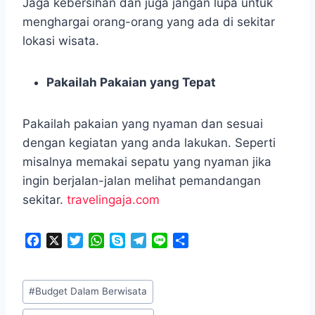
Jaga kebersihan dan juga jangan lupa untuk
menghargai orang-orang yang ada di sekitar
lokasi wisata.
Pakailah Pakaian yang Tepat
Pakailah pakaian yang nyaman dan sesuai
dengan kegiatan yang anda lakukan. Seperti
misalnya memakai sepatu yang nyaman jika
ingin berjalan-jalan melihat pemandangan
sekitar.
travelingaja.com
F
X
T
W
S
T
L
S
a
w
h
k
e
i
h
c
i
a
y
l
n
a
Post
e
t
t
p
e
e
r
#
Budget Dalam Berwisata
Tags:
b
t
s
e
g
e