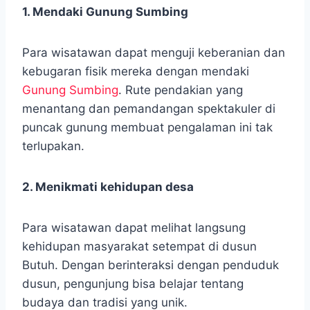
1. Mendaki Gunung Sumbing
Para wisatawan dapat menguji keberanian dan
kebugaran fisik mereka dengan mendaki
Gunung Sumbing
. Rute pendakian yang
menantang dan pemandangan spektakuler di
puncak gunung membuat pengalaman ini tak
terlupakan.
2. Menikmati kehidupan desa
Para wisatawan dapat melihat langsung
kehidupan masyarakat setempat di dusun
Butuh. Dengan berinteraksi dengan penduduk
dusun, pengunjung bisa belajar tentang
budaya dan tradisi yang unik.