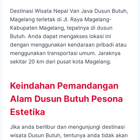
Destinasi Wisata Nepal Van Java Dusun Butuh,
Magelang terletak di Jl. Raya Magelang-
Kabupaten Magelang, tepatnya di dusun
Butuh. Anda dapat mengakses lokasi ini
dengan menggunakan kendaraan pribadi atau
menggunakan transportasi umum. Jaraknya
sekitar 20 km dari pusat kota Magelang.
Keindahan Pemandangan
Alam Dusun Butuh Pesona
Estetika
Jika anda berlibur dan mengunjungi destinasi
wisata Dusun Butuh, tentunya anda tidak akan