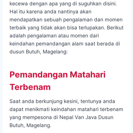
kecewa dengan apa yang di suguhkan disini.
Hal itu karena anda nantinya akan
mendapatkan sebuah pengalaman dan momen
terbaik yang tidak akan bisa terlupakan. Berikut
adalah pengalaman atau momen dari
keindahan pemandangan alam saat berada di
dusun Butuh, Magelang:
Pemandangan Matahari
Terbenam
Saat anda berkunjung kesini, tentunya anda
dapat menikmati keindahan matahari terbenam
yang mempesona di Nepal Van Java Dusun
Butuh, Magelang.