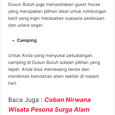
Dusun Butuh juga menyediakan guest house
yang merupakan pilihan ideal untuk rombongan
kecil yang ingin merasakan suasana pedesaan
dan udara segar.
Camping
Untuk Anda yang menyukai petualangan,
camping di Dusun Butuh adalah pilihan yang
tepat. Anda bisa memasang tenda dan
menikmati keindahan alam sekitar di malam
hari.
Baca Juga :
Coban Nirwana
Wisata Pesona Surga Alam