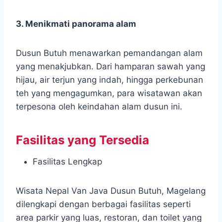
3. Menikmati panorama alam
Dusun Butuh menawarkan pemandangan alam
yang menakjubkan. Dari hamparan sawah yang
hijau, air terjun yang indah, hingga perkebunan
teh yang mengagumkan, para wisatawan akan
terpesona oleh keindahan alam dusun ini.
Fasilitas yang Tersedia
Fasilitas Lengkap
Wisata Nepal Van Java Dusun Butuh, Magelang
dilengkapi dengan berbagai fasilitas seperti
area parkir yang luas, restoran, dan toilet yang