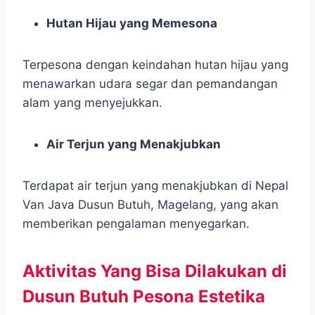
Hutan Hijau yang Memesona
Terpesona dengan keindahan hutan hijau yang
menawarkan udara segar dan pemandangan
alam yang menyejukkan.
Air Terjun yang Menakjubkan
Terdapat air terjun yang menakjubkan di Nepal
Van Java Dusun Butuh, Magelang, yang akan
memberikan pengalaman menyegarkan.
Aktivitas Yang Bisa Dilakukan di
Dusun Butuh Pesona Estetika