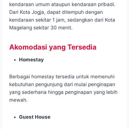
kendaraan umum ataupun kendaraan pribadi.
Dari Kota Jogja, dapat ditempuh dengan
kendaraan sekitar 1 jam, sedangkan dari Kota
Magelang sekitar 30 menit.
Akomodasi yang Tersedia
Homestay
Berbagai homestay tersedia untuk memenuhi
kebutuhan pengunjung dari mulai penginapan
yang sederhana hingga penginapan yang lebih
mewah.
Guest House