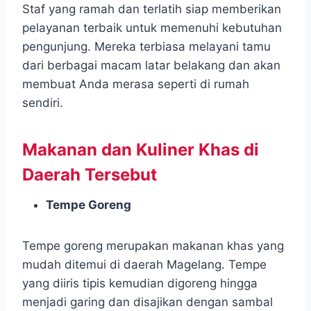
Staf yang ramah dan terlatih siap memberikan
pelayanan terbaik untuk memenuhi kebutuhan
pengunjung. Mereka terbiasa melayani tamu
dari berbagai macam latar belakang dan akan
membuat Anda merasa seperti di rumah
sendiri.
Makanan dan Kuliner Khas di
Daerah Tersebut
Tempe Goreng
Tempe goreng merupakan makanan khas yang
mudah ditemui di daerah Magelang. Tempe
yang diiris tipis kemudian digoreng hingga
menjadi garing dan disajikan dengan sambal