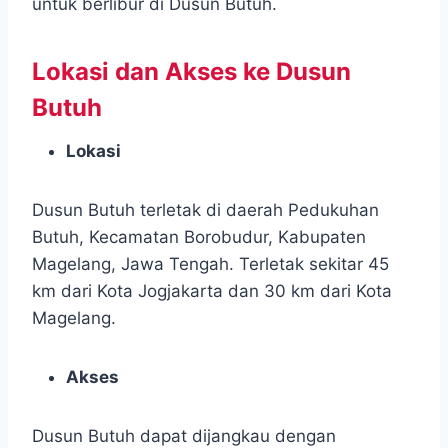
untuk berlibur di Dusun Butuh.
Lokasi dan Akses ke Dusun
Butuh
Lokasi
Dusun Butuh terletak di daerah Pedukuhan
Butuh, Kecamatan Borobudur, Kabupaten
Magelang, Jawa Tengah. Terletak sekitar 45
km dari Kota Jogjakarta dan 30 km dari Kota
Magelang.
Akses
Dusun Butuh dapat dijangkau dengan