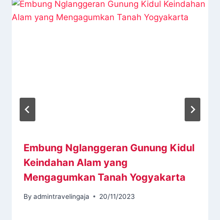
Embung Nglanggeran Gunung Kidul
Keindahan Alam yang
Mengagumkan Tanah Yogyakarta
By
admintravelingaja
20/11/2023