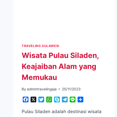
TRAVELING SULAWESI
Wisata Pulau Siladen,
Keajaiban Alam yang
Memukau
By
admintravelingaja
25/11/2023
Facebook
X
Twitter
WhatsApp
Skype
Telegram
Line
Share
Pulau Siladen adalah destinasi wisata