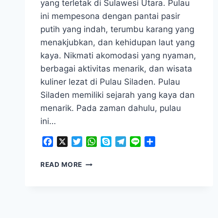
yang terletak di Sulawesi Utara. Pulau
ini mempesona dengan pantai pasir
putih yang indah, terumbu karang yang
menakjubkan, dan kehidupan laut yang
kaya. Nikmati akomodasi yang nyaman,
berbagai aktivitas menarik, dan wisata
kuliner lezat di Pulau Siladen. Pulau
Siladen memiliki sejarah yang kaya dan
menarik. Pada zaman dahulu, pulau
ini…
Facebook
X
Twitter
WhatsApp
Skype
Telegram
Line
Share
WISATA
READ MORE
PULAU
SILADEN,
KEAJAIBAN
ALAM
YANG