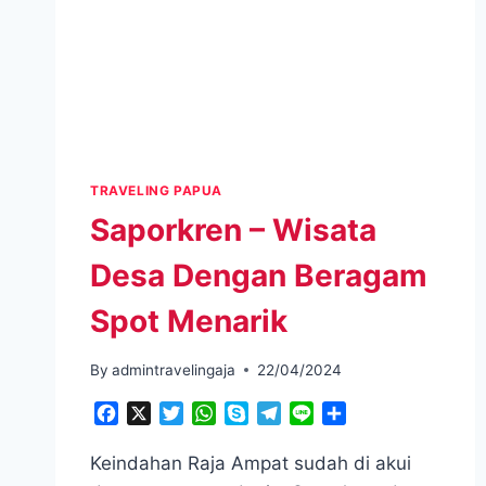
TRAVELING PAPUA
Saporkren – Wisata
Desa Dengan Beragam
Spot Menarik
By
admintravelingaja
22/04/2024
Facebook
X
Twitter
WhatsApp
Skype
Telegram
Line
Share
Keindahan Raja Ampat sudah di akui