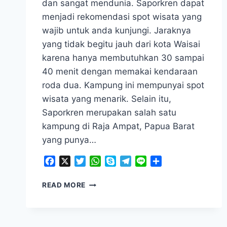
dan sangat mendunia. Saporkren dapat
menjadi rekomendasi spot wisata yang
wajib untuk anda kunjungi. Jaraknya
yang tidak begitu jauh dari kota Waisai
karena hanya membutuhkan 30 sampai
40 menit dengan memakai kendaraan
roda dua. Kampung ini mempunyai spot
wisata yang menarik. Selain itu,
Saporkren merupakan salah satu
kampung di Raja Ampat, Papua Barat
yang punya…
Facebook
X
Twitter
WhatsApp
Skype
Telegram
Line
Share
SAPORKREN
READ MORE
–
WISATA
DESA
DENGAN