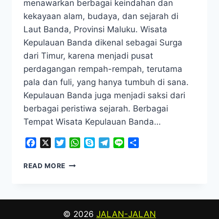
menawarkan berbagai keindahan dan
kekayaan alam, budaya, dan sejarah di
Laut Banda, Provinsi Maluku. Wisata
Kepulauan Banda dikenal sebagai Surga
dari Timur, karena menjadi pusat
perdagangan rempah-rempah, terutama
pala dan fuli, yang hanya tumbuh di sana.
Kepulauan Banda juga menjadi saksi dari
berbagai peristiwa sejarah. Berbagai
Tempat Wisata Kepulauan Banda…
Facebook
X
Twitter
WhatsApp
Skype
Telegram
Line
Share
KEPULAUAN
READ MORE
BANDA
–
WISATA
PANTAI
© 2026
JALAN-JALAN
TERCANTIK